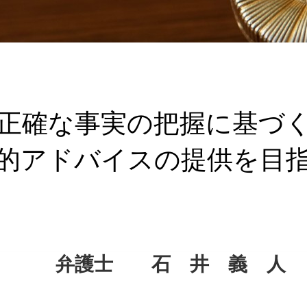
正確な事実の把握に基づ
的アドバイスの提供を目
弁護士 石 井 義 人