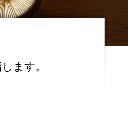
く
指します。